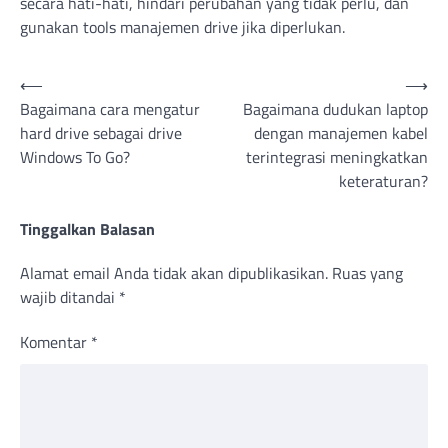
secara hati-hati, hindari perubahan yang tidak perlu, dan
gunakan tools manajemen drive jika diperlukan.
Navigasi
⟵
⟶
Bagaimana cara mengatur
Bagaimana dudukan laptop
pos
hard drive sebagai drive
dengan manajemen kabel
Windows To Go?
terintegrasi meningkatkan
keteraturan?
Tinggalkan Balasan
Alamat email Anda tidak akan dipublikasikan.
Ruas yang
wajib ditandai
*
Komentar
*